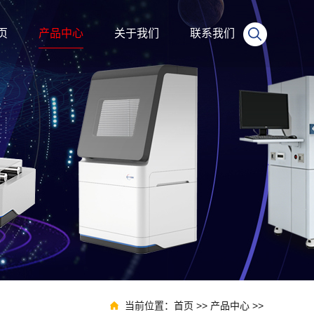
页
产品中心
关于我们
联系我们
仪
测试系统
干涉仪
探针式轮廓仪/台阶仪
大平台光学轮廓仪
摩擦磨损试验机
纳米压痕仪
DTS-DCB高精度界面粘附测试系统
晶圆键合能/薄膜结合力
红外焦平面测试系统
RDINGIM- 3.pt Bend 测试模块
透射电镜原位力学杆
当前位置：
首页
>>
产品中心
>>